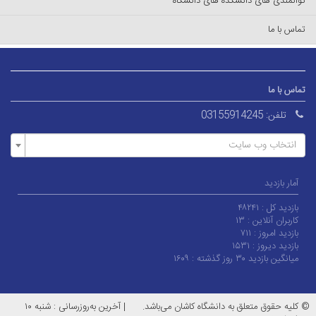
توانمندی های دانشکده های دانشگاه
تماس با ما
تماس با ما
تلفن:
03155914245
انتخاب وب سایت
آمار بازدید
بازدید کل :
۴۸۲۴۱
کاربران آنلاین :
۱۳
بازدید امروز :
۷۱۱
بازدید دیروز :
۱۵۳۱
میانگین بازدید ۳۰ روز گذشته :
۱۶۰۹
© کلیه حقوق متعلق به دانشگاه کاشان می‌باشد.
|
آخرین به‌روزرسانی : شنبه ۱۰