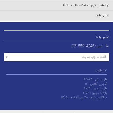
توانمندی های دانشکده های دانشگاه
تماس با ما
تماس با ما
تلفن:
03155914245
انتخاب وب سایت
آمار بازدید
بازدید کل :
۴۴۸۲۳
کاربران آنلاین :
۱۲
بازدید امروز :
۶۷۳
بازدید دیروز :
۲۱۵۴
میانگین بازدید ۳۰ روز گذشته :
۱۴۹۵