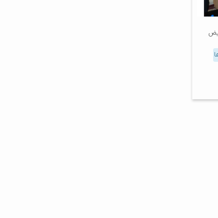
فیض
ا