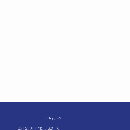
تماس با ما
تلفن:
03155914245