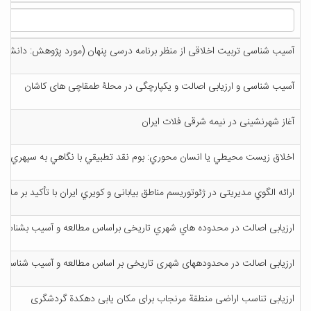
آسیب شناسی تربیت اخلاقی از منظر برنامه درسی پنهان (مورد پژوهش: دانشگاه
آسیب شناسی و ارزیابی اصالت و یکپارچگی در محلۀ طمقاچی های کاشان
آغاز شهرنشینی در نیمه شرقی فلات ایران
اخلاق زیست محيطي یا انسان محوري: بوم نقد تطبيقي با نگاهي به سپهري و 
ارائه الگوي مدیریتی در ژئوتوریسم مناطق بیابانی و کویري ایران با تأکید بر مل
ارزیابی اصالت در محدوده هاي شهري تاریخی براساس مطالعه و آسیب بشناسی مح
ارزیابی اصالت در محدودههای شهری تاریخی بر اساس مطالعه و آسیب شناسی محل
ارزیابی تناسب اراضی منطقة مرنجاب برای مکان یابی دهکدة گردشگری