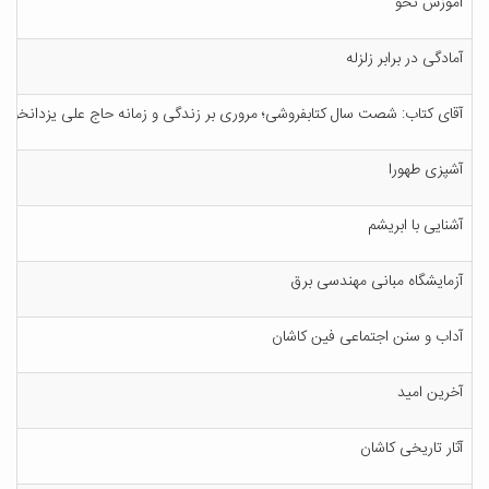
آم‍وزش‌ ن‍ح‍و
آم‍ادگ‍ی‌ در ب‍راب‍ر زل‍زل‍ه‌
آق‍ای‌ ک‍ت‍اب‌: ش‍ص‍ت‌ س‍ال‌ ک‍ت‍اب‍ف‍روش‍ی‌؛ م‍روری‌ ب‍ر زن‍دگ‍ی‌ و زم‍ان‍ه‌ ح‍اج‌ ع‍ل‍ی‌ ی‍زدان‍خ‍واه‌
آش‍پ‍زی‌ طه‍ورا
آش‍ن‍ای‍ی‌ ب‍ا اب‍ری‍ش‍م‌
آزم‍ای‍ش‍گ‍اه‌ م‍ب‍ان‍ی‌ م‍ه‍ن‍دس‍ی‌ ب‍رق‌
آداب‌ و س‍ن‍ن‌ اج‍ت‍م‍اع‍ی‌ ف‍ی‍ن‌ ک‍اش‍ان‌
آخ‍ری‍ن‌ ام‍ی‍د
آث‍ار ت‍اری‍خ‍ی‌ ک‍اش‍ان‌