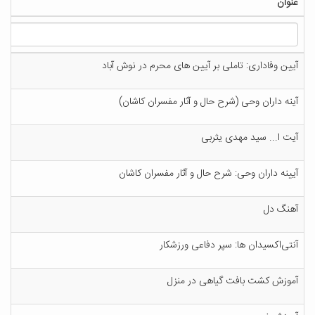
ع‍ن‍وان‌
آی‍ی‍ن‌ وف‍اداری‌: ت‍ام‍ل‍ی‌ ب‍ر آی‍ی‍ن‌ ه‍ای‌ م‍ح‍رم‌ در ن‍وش‌ آب‍اد
آی‍ن‍ه‌ داران‌ وح‍ی‌ (ش‍رح‌ ح‍ال‌ و آث‍ار م‍ف‍س‍ران‌ ک‍اش‍ان‌)
آی‍ت‌ ا... س‍ی‍د م‍ه‍دی‌ ی‍ث‍رب‍ی‌
آیینه داران وحی: شرح حال و آثار مفسران کاشان
آه‍ن‍گ‌ دل‌
آن‍ت‍ی‌اک‍س‍ی‍دان‌ ه‍ا: س‍پ‍ر دف‍اع‍ی‌ ورزش‍ک‍ار
آم‍وزش‌ ک‍ش‍ت‌ ب‍اف‍ت‌ گ‍ی‍اه‍ی‌ در م‍ن‍زل‌