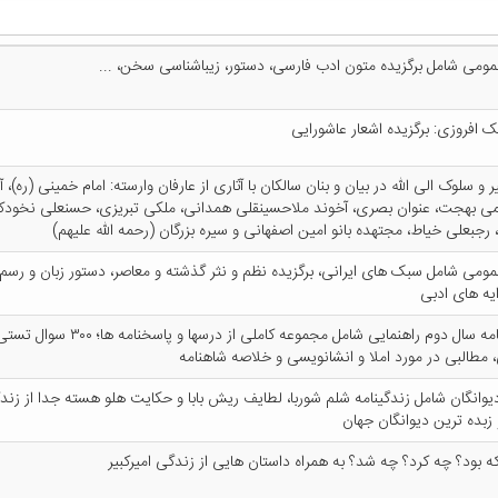
م‍وم‍ی‌ ش‍ام‍ل‌ ب‍رگ‍زی‍ده‌ م‍ت‍ون‌ ادب‌ ف‍ارس‍ی‌، دس‍ت‍ور، زی‍ب‍اش‍ن‍اس‍ی‌ س‍خ‍ن‌، ...
‍ک‌ اف‍روزی‌: ب‍رگ‍زی‍ده‌ اش‍ع‍ار ع‍اش‍ورای‍ی‌
 و س‍ل‍وک‌ ال‍ی‌ ال‍ل‍ه‌ در ب‍ی‍ان‌ و ب‍ن‍ان‌ س‍ال‍ک‍ان‌ ب‍ا آث‍اری‌ از ع‍ارف‍ان‌ وارس‍ت‍ه‌: ام‍ام‌ خ‍م‍ی‍ن‍ی‌ (ره‌)، 
‍ظم‍ی‌ ب‍ه‍ج‍ت‌، ع‍ن‍وان‌ ب‍ص‍ری‌، آخ‍ون‍د م‍لاح‍س‍ی‍ن‍ق‍ل‍ی‌ ه‍م‍دان‍ی‌، م‍ل‍ک‍ی‌ ت‍ب‍ری‍زی‌، ح‍س‍ن‍ع‍ل‍ی‌ ن‍خ‍ودک
 رج‍ب‍ع‍ل‍ی‌ خ‍ی‍اط، م‍ج‍ت‍ه‍ده‌ ب‍ان‍و ام‍ی‍ن‌ اص‍ف‍ه‍ان‍ی‌ و س‍ی‍ره‌ ب‍زرگ‍ان‌ (رح‍م‍ه‌ ال‍ل‍ه‌ ع‍ل‍ی‍ه‍م‌)
م‍وم‍ی‌ ش‍ام‍ل‌ س‍ب‍ک‌ ه‍ای‌ ای‍ران‍ی‌، ب‍رگ‍زی‍ده‌ ن‍ظم‌ و ن‍ث‍ر گ‍ذش‍ت‍ه‌ و م‍ع‍اص‍ر، دس‍ت‍ور زب‍ان‌ و رس‍م‌
ی‍ه‌ ه‍ای‌ ادب‍ی‌
ف‍ارس‍ی‌ ن‍ام‍ه‌ س‍ال‌ دوم‌ راه‍ن‍م‍ای‍ی‌ ش‍ام‍ل‌ م‍ج‍م‍وع‍ه‌ ک‍ام‍ل‍ی‌ از درس‍ه‍ا و پ‍اس‍خ‍ن‍ام‍ه‌ ه‍ا
، م‍طال‍ب‍ی‌ در م‍ورد ام‍لا و ان‍ش‍ان‍وی‍س‍ی‌ و خ‍لاص‍ه‌ ش‍اه‍ن‍ام‍ه‌
‍وان‍گ‍ان‌ ش‍ام‍ل‌ زن‍دگ‍ی‍ن‍ام‍ه‌ ش‍ل‍م‌ ش‍ورب‍ا، ل‍طای‍ف‌ ری‍ش‌ ب‍اب‍ا و ح‍ک‍ای‍ت‌ ه‍ل‍و ه‍س‍ت‍ه‌ ج‍دا از زن‍د
و زب‍ده‌ ت‍ری‍ن‌ دی‍وان‍گ‍ان‌ ج‍ه‍ان‌
ر ک‍ه‌ ب‍ود؟ چ‍ه‌ ک‍رد؟ چ‍ه‌ ش‍د؟ ب‍ه‌ ه‍م‍راه‌ داس‍ت‍ان‌ ه‍ای‍ی‌ از زن‍دگ‍ی‌ ام‍ی‍رک‍ب‍ی‍ر