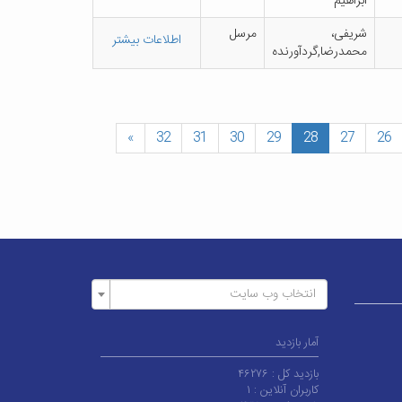
اب‍راه‍ی‍م‌
ش‍ری‍ف‍ی‌،
م‍رس‍ل‌
اطلاعات بیشتر
م‍ح‍م‍درض‍ا,گ‍ردآورن‍ده‌
»
32
31
30
29
28
27
26
انتخاب وب سایت
آمار بازدید
بازدید کل :
۴۶۲۷۶
کاربران آنلاین :
۱