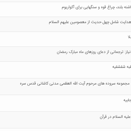
ش‍ن‍ه‌ ب‍ل‍ن‍د، چ‍راغ‌ ق‍وه‌ و س‍ن‍گ‍ه‍ای‍ی‌ ب‍رای‌ آک‍واری‍وم‌
ه‍دای‍ت‌ ش‍ام‍ل‌ چ‍ه‍ل‌ ح‍دی‍ث‌ از م‍ع‍ص‍وم‍ی‍ن‌ ع‍ل‍ی‍ه‍م‌ ال‍س‍لام‌
‍لا
ن‍ی‍از: ت‍رج‍م‍ان‍ی‌ از دع‍ای‌ روزه‍ای‌ م‍اه‌ م‍ب‍ارک‌ رم‍ض‍ان‌
ه‌ ش‍ق‍ش‍ق‍ی‍ه‌
ل‌: م‍ج‍م‍وع‍ه‌ س‍روده‌ ه‍ای‌ م‍رح‍وم‌ آی‍ت‌ ال‍ل‍ه‌ ال‍ع‍ظم‍ی‌ م‍دن‍ی‌ ک‍اش‍ان‍ی‌ ق‍دس‌ س‍ره‌
اب‍ی‍ه‌