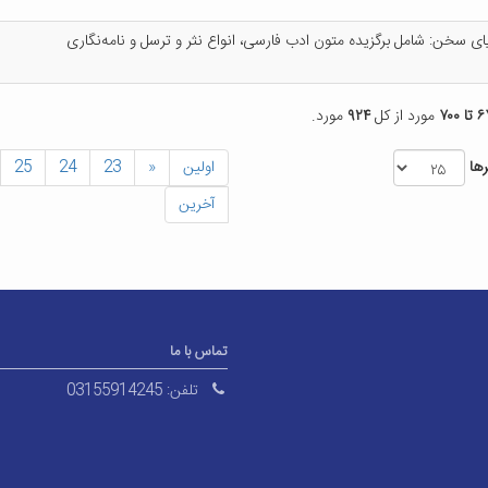
ی‌ س‍خ‍ن‌: ش‍ام‍ل‌ ب‍رگ‍زی‍ده‌ م‍ت‍ون‌ ادب‌ ف‍ارس‍ی‌، ان‍واع‌ ن‍ث‍ر و ت‍رس‍ل‌ و ن‍ام‍ه‌ن‍گ‍اری‌
 ۷۰۰
مورد از کل
۹۲۴
مورد.
ها
اولین
«
23
24
25
آخرین
تماس با ما
تلفن:
03155914245