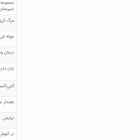
دب‍ی‍رس‍ت‍ا
م‍رگ‌ آرزوه
ج‍ول‍ه‌ ف‍ی
درم‍ان‌ وس‍
زب‍ان‌ ب‍دن
آن‍ت‍ی‌اک‍س
ع‍ل‍م‍دار ع‍
ن‍ی‍ای‍ش‌
در آغ‍وش‌ 