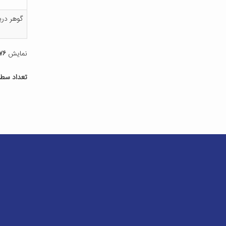
گ‍وه‍ر دری‍ا
نمایش
۶۷۶ تا
تعداد سطر