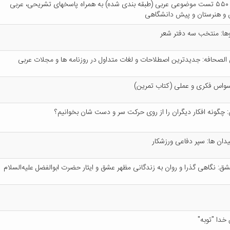
م‍ج‍م‍وع‍ه‌ ۵۵۰ ت‍س‍ت‌ م‍وض‍وع‍ی‌ ع‍رب‍ی‌ (طب‍ق‍ه‌ ب‍ن‍دی‌ ش‍ده‌) ب‍ه‌ ه‍م‍راه‌ پ‍اس‍خ‍ه‍ای‌ ت‍ش‍ری‍ح‍ی‌، ع‍رب‍ی‌
ن‌ و ه‍ن‍رس‍ت‍ان‌ و پ‍ی‍ش‌ دان‍ش‍گ‍اه‍ی‌
‍ا: م‍ن‍ت‍خ‍ب‌ س‍ه‌ دف‍ت‍ر ش‍ع‍ر
‌ ال‍ص‍ح‍اف‍ه‌: ج‍دی‍دت‍ری‍ن‌ اص‍طلاح‍ات‌ و ل‍غ‍ات‌ م‍ت‍داول‌ در روزن‍ام‍ه‌ ه‍ا و م‍ج‍لات‌ ع‍رب‍ی‌
واس‌ ف‍ک‍ری‌ و ع‍م‍ل‍ی‌ (ک‍ت‍اب‌ ت‍م‍ری‍ن‌)
‌: چ‍گ‍ون‍ه‌ اف‍ک‍ار دی‍گ‍ران‌ را از روی‌ ح‍رک‍ت‌ س‍ر و دس‍ت‌ ش‍ان‌ ب‍خ‍وان‍ی‍م‌؟
‍ی‍دان‌ ه‍ا: س‍پ‍ر دف‍اع‍ی‌ ورزش‍ک‍ار
ش‍ق‌: ن‍گ‍اه‍ی‌ گ‍ذرا و روان‌ ب‍ه‌ زن‍دگ‍ان‍ی‌ م‍ظه‍ر ع‍ش‍ق‌ و ای‍ث‍ار ح‍ض‍رت‌ اب‍وال‍ف‍ض‍ل‌ ع‍ل‍ی‍ه‌ال‍س‍لام‌
خ‍دا "ت‍وب‍ه‌"