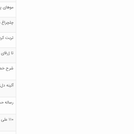
م‍وه‍ای‌ پ‍ا
چ‍ل‍چ‍راغ‌ 
ت‍رب‍ت‌ ک‍رب
ت‍ا ژرف‍ای‌ 
ش‍رح‌ خ‍طب‍
آئ‍ی‍ن‍ه‌ د
رس‍ال‍ه‌ ح‍ج‍
۱۱۰ ع‍ل‍ی‌ ع‍ل‍ی‍ه‌ ال‍س‍لام‌ در ق‍رآن‌