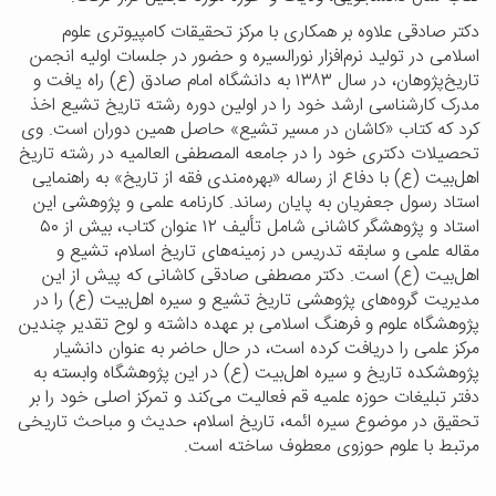
دکتر صادقی علاوه بر همکاری با مرکز تحقیقات کامپیوتری علوم
اسلامی در تولید نرم‌افزار نورالسیره و حضور در جلسات اولیه انجمن
تاریخ‌پژوهان، در سال
۱۳۸۳
به دانشگاه امام صادق (ع) راه یافت و
مدرک کارشناسی ارشد خود را در اولین دوره رشته تاریخ تشیع اخذ
کرد که کتاب «کاشان در مسیر تشیع» حاصل همین دوران است. وی
تحصیلات دکتری خود را در جامعه المصطفی العالمیه در رشته تاریخ
اهل‌بیت (ع) با دفاع از رساله «بهره‌مندی فقه از تاریخ» به راهنمایی
استاد رسول جعفریان به پایان رساند. کارنامه علمی و پژوهشی این
استاد و پژوهشگر کاشانی شامل تألیف
۱۲
عنوان کتاب، بیش از
۵۰
مقاله علمی و سابقه تدریس در زمینه‌های تاریخ اسلام، تشیع و
اهل‌بیت (ع) است. دکتر مصطفی صادقی کاشانی که پیش از این
مدیریت گروه‌های پژوهشی تاریخ تشیع و سیره اهل‌بیت (ع) را در
پژوهشگاه علوم و فرهنگ اسلامی بر عهده داشته و لوح تقدیر چندین
مرکز علمی را دریافت کرده است، در حال حاضر به عنوان دانشیار
پژوهشکده تاریخ و سیره اهل‌بیت (ع) در این پژوهشگاه وابسته به
دفتر تبلیغات حوزه علمیه قم فعالیت می‌کند و تمرکز اصلی خود را بر
تحقیق در موضوع سیره ائمه، تاریخ اسلام، حدیث و مباحث تاریخی
مرتبط با علوم حوزوی معطوف ساخته است.