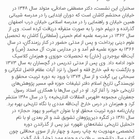
سخنران این نشست، دکتر مصطفی صادقی، متولد سال
۱۳۴۸
در
خیابان محتشم کاشان است که دوران ابتدایی را در مدرسه شیبانی
همین خیابان و راهنمایی را در مدرسه اسلامی خیابان درب اصفهان
گذرانده و دیپلم خود را به صورت متفرقه دریافت کرده است. وی از
سال
۱۳۶۲
در مدرسه علمیه امام خمینی (سلطانی) کاشان به تحصیل
علوم دینی پرداخت و پس از مدتی حضور در کنار رزمندگان، در سال
۱۳۶۶
به حوزه علمیه قم آمد و در مدارس عترت آل محمد (ص) و
آیت‌الله بروجردی (خان) به تحصیلات حوزوی و هم‌زمان کلاسیک
خود ادامه داد. وی پس از مدتی تدریس در گچساران به سال
۱۳۷۳
و بازگشت به قم، خارج فقه و اصول را نزد آیات عظام فاضل لنکرانی و
سبحانی پی گرفت و از سال
۱۳۷۴
با ورود به دوره تربیت محقق و
نویسندگی تاریخ اسلام دفتر تبلیغات حوزه قم، مسیر پژوهش‌های
تاریخی خود را آغاز کرد. او در این سال‌ها با همکاری استاد رسول
جعفریان مجموعه «فهرس المقالات التاریخیه» را در سال
۱۳۸۰
منتشر
کرد و هم‌زمان در درس خارج آیت‌الله مددی با نگاه تاریخی بهره برد.
پایان‌نامه دوره تربیت محقق او با عنوان «پیامبر و یهود حجاز» در
سال
۱۳۸۱
در کنگره دین‌پژوهان تشویق شد و اثر بعدی او با نام
«تحلیل تاریخی نشانه‌های ظهور» نیز پس از گذراندن دوره
تخصصی مهدویت به چاپ رسید و چهار بار از سوی محافلی چون
کتاب سال دانشجویی، ولایت و حوزه مورد تجلیل قرار گرفت.