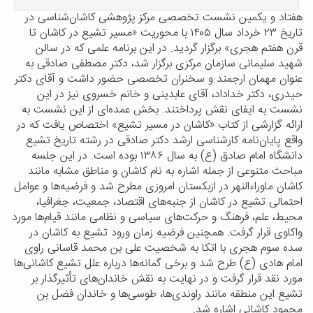
هفتاد و یکمین نشست تخصصی مرکز پژوهشی کاشان‌شناسی در
تاریخ
۲۳
خرداد سال
۱۴۰۵
با محوریت «مسیر تشیع در کاشان تا
قرن هفتم هجری» برگزار گردید. در این برنامه علمی که در سالن
شهید سلیمانی سازمان مرکزی برگزار شد، دکتر مصطفی صادقی به
عنوان مهمان ارجمند و سخنران تخصصی حضور داشت و آقای دکتر
حیدری، دکتر خداداد، آقای عابدینی و خانم خسروی نیز در این
نشست به ایفای نقش پرداختند. بخش عمده‌ای از این نشست به
ارائه گزارشی از کتاب «کاشان در مسیر تشیع» اختصاص یافت که در
واقع پایان‌نامه کارشناسی ارشد دکتر صادقی در رشته تاریخ تشیع
دانشگاه امام صادق (ع) به سال
۱۳۸۶
بوده است. در این جلسه
مباحث متنوعی از جمله اشاره به نام کاشان و مناطق مشابه مانند
کاشان ماوراءالنهر در ازبکستان امروزی مطرح شد و فرضیه‌ها و عوامل
احتمالی تشیع در کاشان از جنبه‌های اقتصاد، جمعیت، جغرافیا،
محیط، علم، فرهنگ و حرکت‌های سیاسی و نظامی مانند قیام‌ها مورد
واکاوی قرار گرفت. همچنین فرضیه زمان ورود تشیع به کاشان در
سده سوم هجری با اتکا به شخصیت علی بن محمد قاسانی راوی
امام هادی (ع) طرح شد و برخی گمانه‌ها درباره علل تشیع کاشانی‌ها
مورد نقد قرار گرفت و در نهایت به نقش خاندان‌های تأثیرگذار بر
تشیع این منطقه مانند راوندی‌ها، طوسی‌ها و خاندان فضل بن
محمود کاشانی اشاره شد.