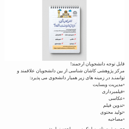
قابل توجه دانشجویان ارجمند!
مرکز پژوهشی کاشان شناسی از بین دانشجویان علاقمند و
توانمنـد در زمینه های زیر همیار دانشجوی می پذیرد:
▫️مدیریت وبسایت
▫️فیلمبرداری
▫️عکاسی
▫️تدوین فیلم
▫️تولید محتوی
▫️مصاحبه
▫️جهت ثبت نام به لینک زیر مراجعه نمایید: