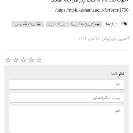
https://mpk.kashanu.ac.ir/fa/form/1790/
کلیدواژه‌ها:
#مرکز_پژوهشی_کاشان_شناسی
#کار_دانشجویی
آخرین ویرایش ۱۸ دی ۱۴۰۴
نظر شما :