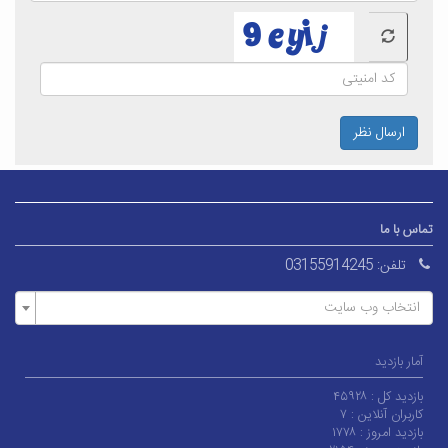
ارسال نظر
تماس با ما
تلفن:
03155914245
انتخاب وب سایت
آمار بازدید
بازدید کل :
۴۵۹۲۸
کاربران آنلاین :
۷
بازدید امروز :
۱۷۷۸