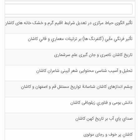
تأثیر الگوی حیاط مرکزی در تعدیل شرایط اقلیم گرم و خشک خانه های کاشان(نمو
تأثير فرنگي مآبي (گلفرنگ ها) بر تزئينات معماري و قالي كاشان
تاریخ کاشان ناصری و جان گیری علمِ سرشماری
تحلیل و آسیب شناسی محتوایی شعر آیینی شاعران کاشان
چشم اندازهای كاشان شناسانۀ تواریخ مستقل قم و اصفهان و كاشان
دانش بومی و فناوري زیلوبافی کاشان
صداي پاي آب بر تاریخ کهن کاشان
كاشانِ پر خوف و رجای مولوی