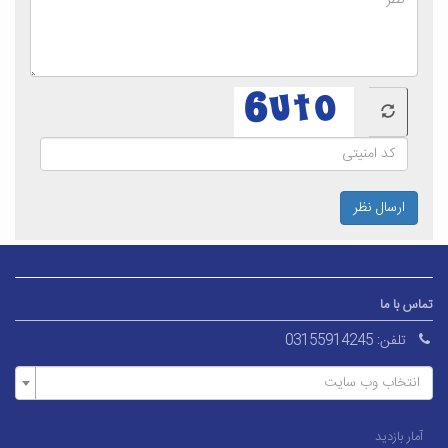
ارسال نظر
تماس با ما
تلفن:
03155914245
انتخاب وب سایت
آمار بازدید